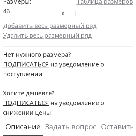
Новинки а
Размеры:
Таблица размеров
+31
46
Скоро в п
Добавить весь размерный ряд
Удалить весь размерный ряд
Нет нужного размера?
ПОДПИСАТЬСЯ
на уведомление о
поступлении
Хотите дешевле?
ПОДПИСАТЬСЯ
на уведомление о
снижении цены
Описание
Задать вопрос
Оставить