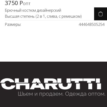
3750 Р
опт
Брючный костюм дизайнерский
Высшая степень (2 в 1, слива, с ремешком)
Размеры:
44
46
48
50
52
54