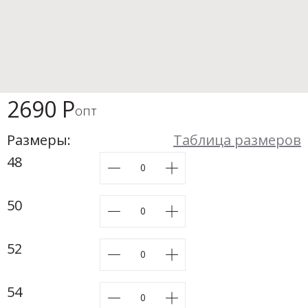
Новинки а
+31
Скоро в п
2690 Р
опт
Размеры:
Таблица размеров
48
50
52
54