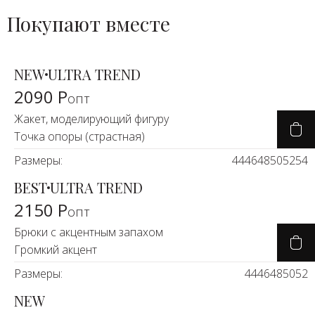
Покупают вместе
NEW
ULTRA TREND
2090 Р
опт
Жакет, моделирующий фигуру
Точка опоры (страстная)
Размеры:
44
46
48
50
52
54
BEST
ULTRA TREND
2150 Р
опт
Брюки с акцентным запахом
Громкий акцент
Размеры:
44
46
48
50
52
NEW