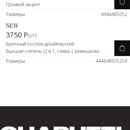
Громкий акцент
Размеры:
44
46
48
50
52
NEW
3750 Р
опт
Брючный костюм дизайнерский
Высшая степень (2 в 1, слива, с ремешком)
Размеры:
44
46
48
50
52
54