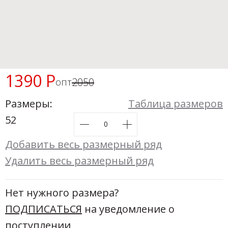
Новинки а
+31
Скоро в п
1390 Р
2050
опт
Размеры:
Таблица размеров
52
Добавить весь размерный ряд
Удалить весь размерный ряд
Нет нужного размера?
ПОДПИСАТЬСЯ
на уведомление о
поступлении