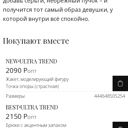
добавь серьги, небрежный пучок – и
получится тот самый образ девушки, у
которой внутри всё спокойно.
Покупают вместе
NEW
ULTRA TREND
2090 Р
опт
Жакет, моделирующий фигуру
Точка опоры (страстная)
Размеры:
44
46
48
50
52
54
BEST
ULTRA TREND
2150 Р
опт
Брюки с акцентным запахом