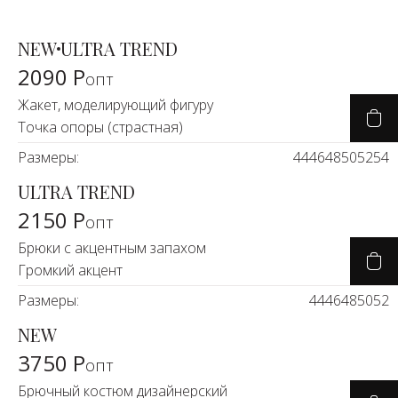
NEW
ULTRA TREND
2090 Р
опт
Жакет, моделирующий фигуру
Точка опоры (страстная)
Размеры:
44
46
48
50
52
54
ULTRA TREND
2150 Р
опт
Брюки с акцентным запахом
Громкий акцент
Размеры:
44
46
48
50
52
NEW
3750 Р
опт
Брючный костюм дизайнерский