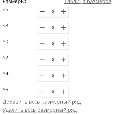
Новинки а
Размеры:
Таблица размеров
+31
46
Скоро в п
48
50
52
54
56
Добавить весь размерный ряд
Удалить весь размерный ряд