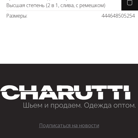
Высшая степень (2 в 1, слива, с ремешком)
Размеры:
44
46
48
50
52
54
Подписаться на новости