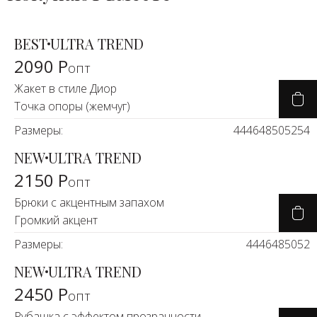
BEST
ULTRA TREND
2090 Р
опт
Жакет в стиле Диор
Точка опоры (жемчуг)
Размеры:
44
46
48
50
52
54
NEW
ULTRA TREND
2150 Р
опт
Брюки с акцентным запахом
Громкий акцент
Размеры:
44
46
48
50
52
NEW
ULTRA TREND
2450 Р
опт
Рубашка с эффектом прозрачности