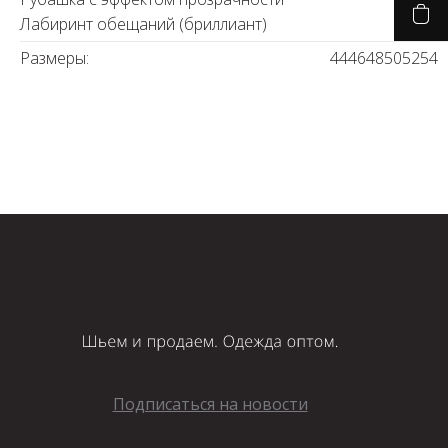
Лабиринт обещаний (бриллиант)
Размеры:
44
46
48
50
52
54
Подписаться на новости