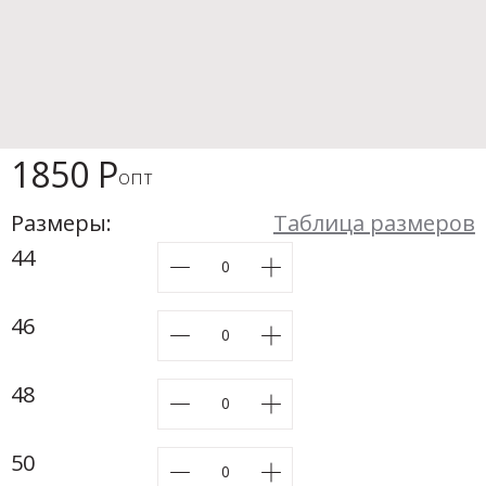
Новинки а
+20
Скоро в п
1850 Р
опт
Размеры:
Таблица размеров
44
46
48
50