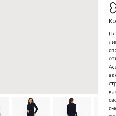
Ко
Пл
ли
сп
от
Ас
ак
ст
ка
св
см