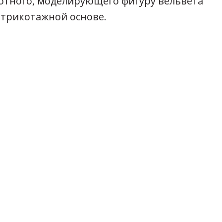
отного, моделирующего фигуру вельвета
 трикотажной основе.