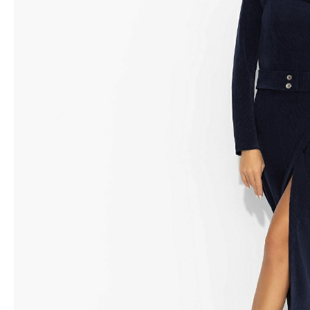
Водолазки
Рубашки
Джемперы
Сарафаны
Джинсы
Свитшоты
Жакеты
Топы
Жилеты
Туники
Кардиганы
Футболки
Костюмы & Двойки
Худи
Юбки