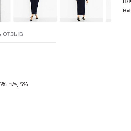
пл
на
ь отзыв
% п/э, 5%