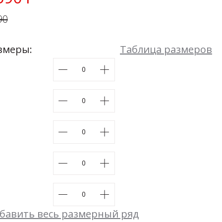
К себе нежно (гармония)
90
48
50
52
54
Размеры:
44
46
48
50
52
54
змеры:
Таблица размеров
бавить весь размерный ряд