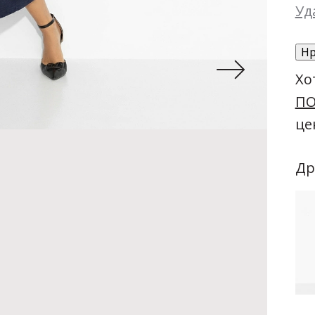
Уд
Нр
Хо
ПО
це
Др