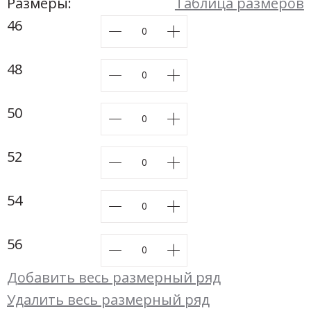
Новинки а
Размеры:
Таблица размеров
+31
46
Скоро в п
48
50
52
54
56
Добавить весь размерный ряд
Удалить весь размерный ряд