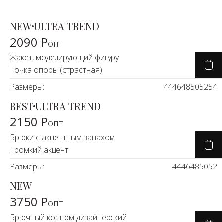
NEW
ULTRA TREND
2090 Р
опт
Жакет, моделирующий фигуру
Точка опоры (страстная)
Размеры:
44
46
48
50
52
54
BEST
ULTRA TREND
2150 Р
опт
Брюки с акцентным запахом
Громкий акцент
Размеры:
44
46
48
50
52
NEW
3750 Р
опт
Брючный костюм дизайнерский