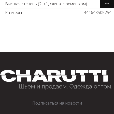
Высшая степень (2 в 1, слива, с ремешком)
Размеры:
44
46
48
50
52
54
Подписаться на новости