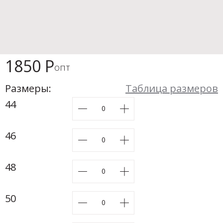
Новинки а
+31
Скоро в п
1850 Р
опт
Размеры:
Таблица размеров
44
46
48
50