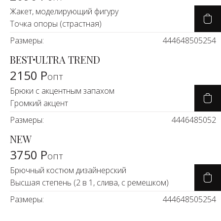
Жакет, моделирующий фигуру
Точка опоры (страстная)
Размеры:
44
46
48
50
52
54
BEST
ULTRA TREND
2150 Р
опт
Брюки с акцентным запахом
Громкий акцент
Размеры:
44
46
48
50
52
NEW
3750 Р
опт
Брючный костюм дизайнерский
Высшая степень (2 в 1, слива, с ремешком)
Размеры:
44
46
48
50
52
54