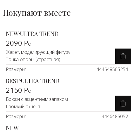
Покупают вместе
NEW
ULTRA TREND
2090 Р
опт
Жакет, моделирующий фигуру
Точка опоры (страстная)
Размеры:
44
46
48
50
52
54
BEST
ULTRA TREND
2150 Р
опт
Брюки с акцентным запахом
Громкий акцент
Размеры:
44
46
48
50
52
NEW