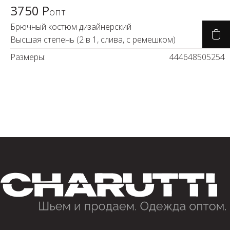
3750 Р
опт
Брючный костюм дизайнерский
Высшая степень (2 в 1, слива, с ремешком)
Размеры:
44
46
48
50
52
54