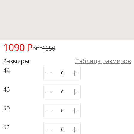
Новинки а
+31
Скоро в п
1090 Р
1350
опт
Размеры:
Таблица размеров
44
46
50
52