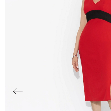
Водолазки
Рубашки
Джемперы
Сарафаны
Джинсы
Свитшоты
Жакеты
Топы
Жилеты
Туники
Кардиганы
Футболки
Костюмы & Двойки
Худи
Юбки