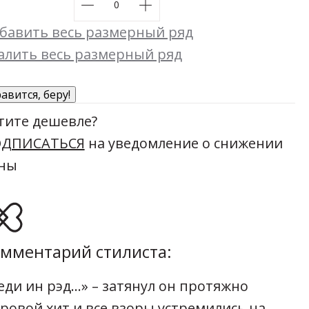
бавить весь размерный ряд
алить весь размерный ряд
авится, беру!
тите дешевле?
ДПИСАТЬСЯ
на уведомление о снижении
ны
мментарий стилиста:
еди ин рэд…» – затянул он протяжно
ровой хит и все взоры устремились на