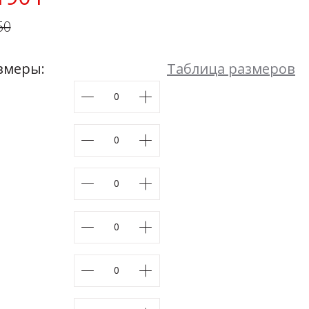
К себе нежно (гармония)
50
48
50
52
54
Размеры:
44
46
48
50
52
54
змеры:
Таблица размеров