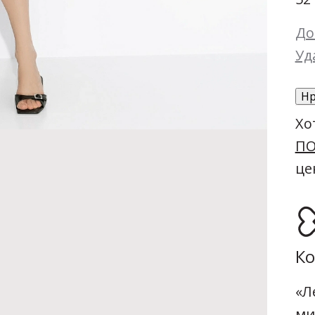
До
Уд
Нр
Хо
ПО
це
Ко
«Л
ми