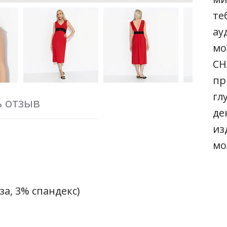
те
ау
мо
CH
пр
гл
ь отзыв
де
из
мо
за, 3% спандекс)