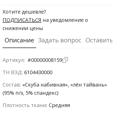
Новинки а
+20
Хотите дешевле?
ПОДПИСАТЬСЯ
на уведомление о
Скоро в п
снижении цены
Описание
Задать вопрос
Оставить
Артикул:
#00000008159
ТН ВЭД:
6104430000
Состав:
«Скуба набивная», «лён тайвань»
(95% п/э, 5% спандекс)
Плотность ткани:
Средняя