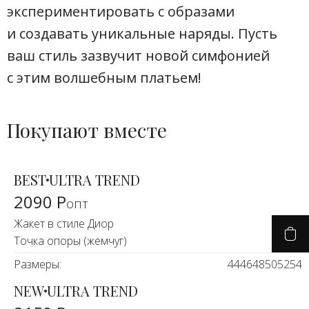
экспериментировать с образами
и создавать уникальные наряды. Пусть
ваш стиль зазвучит новой симфонией
с этим волшебным платьем!
Покупают вместе
BEST
ULTRA TREND
2090 Р
опт
Жакет в стиле Диор
Точка опоры (жемчуг)
Размеры:
44
46
48
50
52
54
NEW
ULTRA TREND