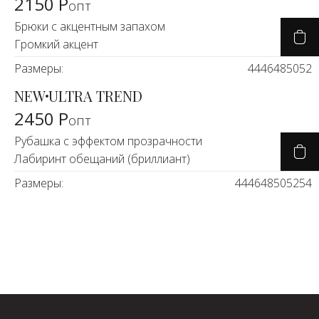
2150 Р
опт
Брюки с акцентным запахом
Громкий акцент
Размеры:
44
46
48
50
52
NEW
ULTRA TREND
2450 Р
опт
Рубашка с эффектом прозрачности
Лабиринт обещаний (бриллиант)
Размеры:
44
46
48
50
52
54