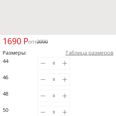
Новинки а
+31
Скоро в п
1690 Р
2090
опт
Размеры:
Таблица размеров
44
46
48
50