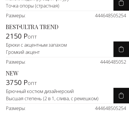
Точка опоры (страстная)
Размеры:
44
46
48
50
52
54
BEST
ULTRA TREND
2150 Р
опт
Брюки с акцентным запахом
Громкий акцент
Размеры:
44
46
48
50
52
NEW
3750 Р
опт
Брючный костюм дизайнерский
Высшая степень (2 в 1, слива, с ремешком)
Размеры:
44
46
48
50
52
54