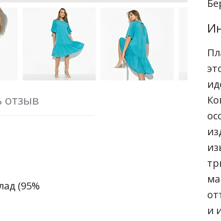
Бе
Ин
Пл
эт
ид
ь отзыв
Ко
ос
из
из
тр
ма
лад (95%
от
и 