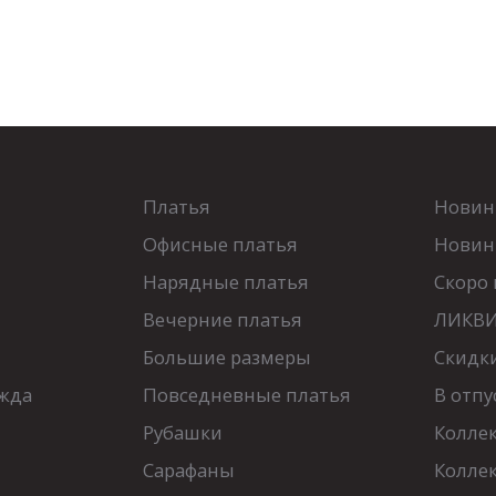
Платья
Новин
Офисные платья
Новинк
Нарядные платья
Скоро 
Вечерние платья
ЛИКВИ
Большие размеры
Скидк
жда
Повседневные платья
В отпу
Рубашки
Колле
Сарафаны
Колле