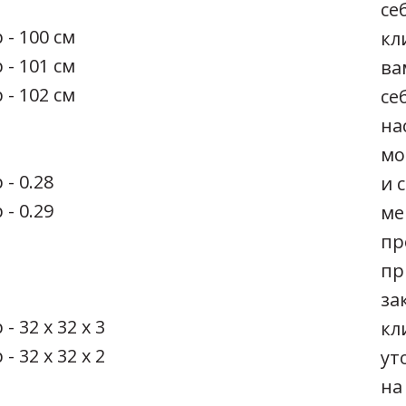
се
 - 100 см
кл
 - 101 см
ва
 - 102 см
се
на
мо
 - 0.28
и 
 - 0.29
ме
пр
пр
за
- 32 х 32 х 3
кл
- 32 х 32 х 2
ут
на