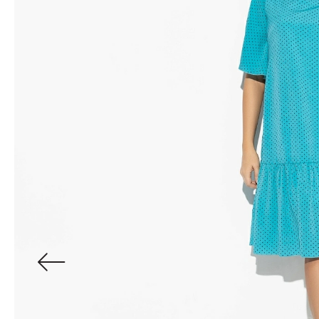
Водолазки
Рубашки
Джемперы
Сарафаны
Джинсы
Свитшоты
Жакеты
Топы
Жилеты
Туники
Кардиганы
Футболки
Костюмы & Двойки
Худи
Юбки