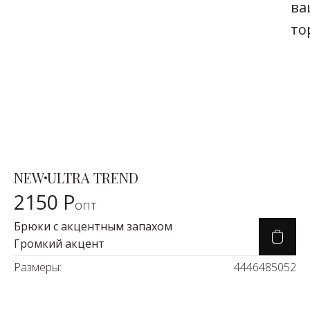
ва
то
ирюза)
NEW
ULTRA TREND
Карточка товара
2150 Р
опт
Брюки с акцентным запахом
Громкий акцент
Размеры:
44
46
48
50
52