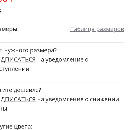
Мой момент
0
48
50
52
54
Размеры:
44
46
48
50
52
54
змеры:
Таблица размеров
т нужного размера?
ДПИСАТЬСЯ
на уведомление о
ступлении
тите дешевле?
ДПИСАТЬСЯ
на уведомление о снижении
ны
угие цвета: