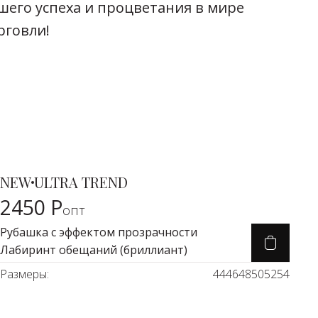
шего успеха и процветания в мире
рговли!
690 Р
NEW
ULTRA TREND
Карточка товара
2450 Р
опт
Рубашка с эффектом прозрачности
Лабиринт обещаний (бриллиант)
Размеры:
44
46
48
50
52
54