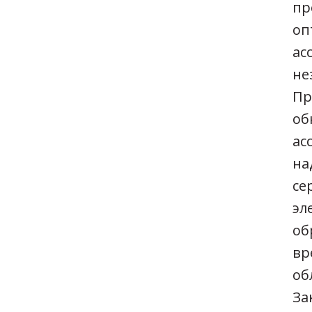
пр
оп
ас
не
Пр
об
ас
на
се
эл
об
вр
об
За