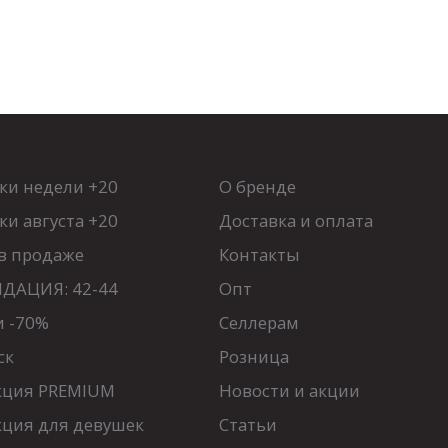
ки недели +20
О бренде
и августа +20
Доставка и оплата
в продаже
Контакты
ДАЦИЯ: 42-44
Опт
и -70%
Селлерам
ск
Розница
кция PREMIUM
Новости и акции
кция для девушек
Статьи