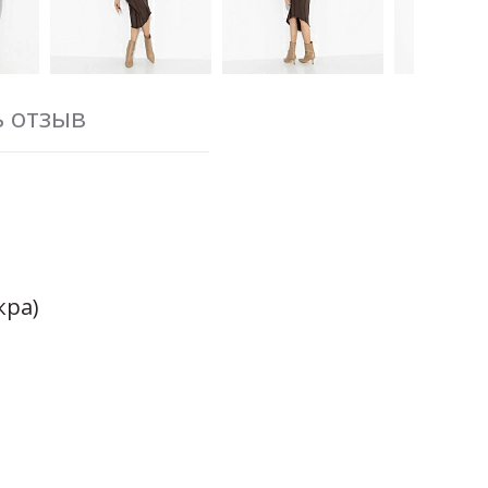
ь отзыв
кра)