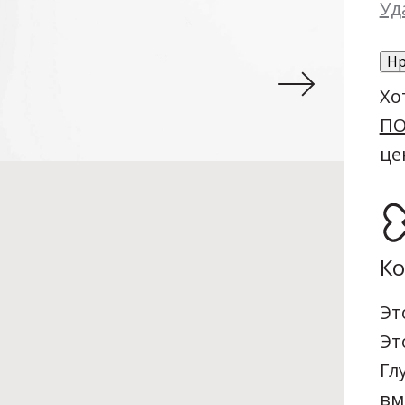
Уд
Нр
Хо
ПО
це
Ко
Эт
Эт
Гл
вм