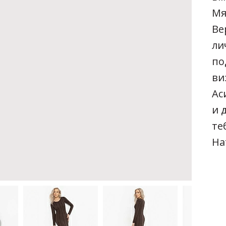
Мя
Ве
ли
по
ви
Ас
и 
те
На