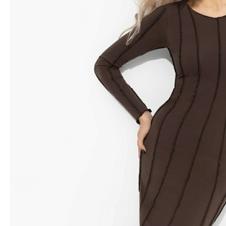
Водолазки
Рубашки
Джемперы
Сарафаны
Джинсы
Свитшоты
Жакеты
Топы
Жилеты
Туники
Кардиганы
Футболки
Костюмы & Двойки
Худи
Юбки