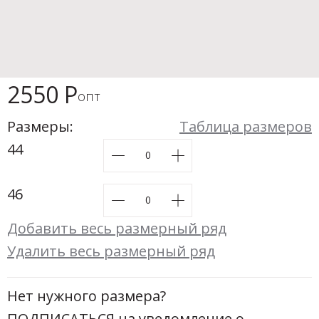
Новинки а
+31
Скоро в п
2550 Р
опт
Размеры:
Таблица размеров
44
46
Добавить весь размерный ряд
Удалить весь размерный ряд
Нет нужного размера?
ПОДПИСАТЬСЯ
на уведомление о