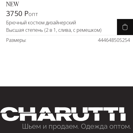
NEW
3750 Р
опт
Брючный костюм дизайнерский
Высшая степень (2 в 1, слива, с ремешком)
Размеры:
44
46
48
50
52
54