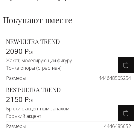
Покупают вместе
NEW
ULTRA TREND
2090 Р
опт
Жакет, моделирующий фигуру
Точка опоры (страстная)
Размеры:
44
46
48
50
52
54
BEST
ULTRA TREND
2150 Р
опт
Брюки с акцентным запахом
Громкий акцент
Размеры:
44
46
48
50
52