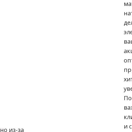
ма
на
де
эл
ва
ак
оп
пр
хи
ув
По
ва
кл
и 
но из-за