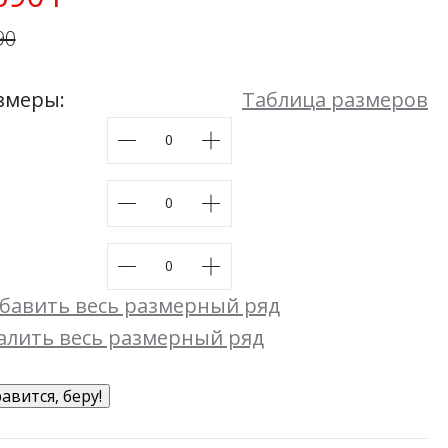
Мой момент
90
48
50
52
54
Размеры:
44
46
48
50
52
54
змеры:
Таблица размеров
бавить весь размерный ряд
алить весь размерный ряд
авится, беру!