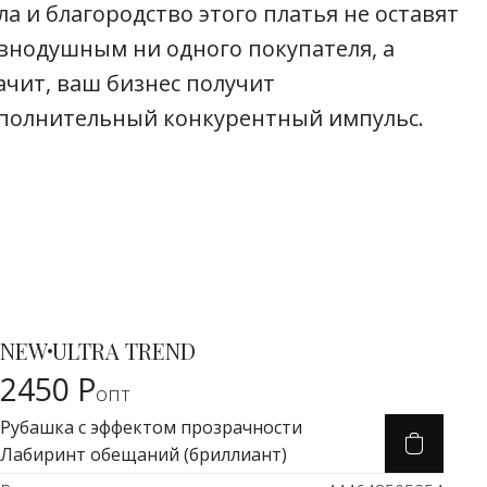
ла и благородство этого платья не оставят
внодушным ни одного покупателя, а
ачит, ваш бизнес получит
полнительный конкурентный импульс.
1690 Р
NEW
ULTRA TREND
Карточка товара
2450 Р
опт
Рубашка с эффектом прозрачности
Лабиринт обещаний (бриллиант)