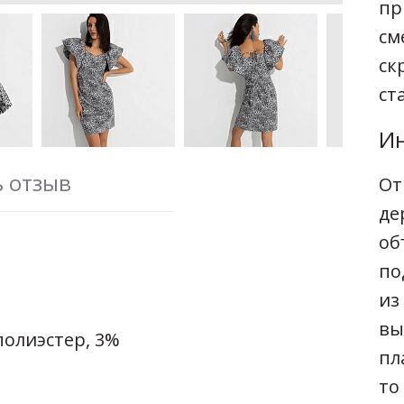
пр
см
ск
ст
Ин
ь отзыв
От
де
об
по
из
вы
полиэстер, 3%
пл
то