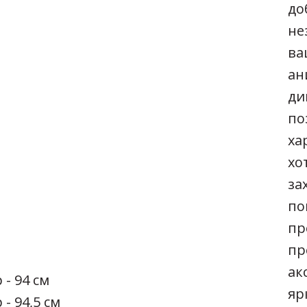
до
не
ва
ан
ди
по
ха
хо
за
по
пр
пр
ак
 - 94 см
яр
 - 94,5 см