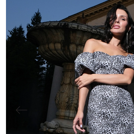
Водолазки
Рубашки
Джемперы
Сарафаны
Джинсы
Свитшоты
Жакеты
Топы
Жилеты
Туники
Кардиганы
Футболки
Костюмы & Двойки
Худи
Юбки