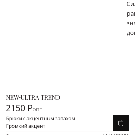
Си
ра
зн
до
NEW
ULTRA TREND
Карточка товара
2150 Р
опт
Брюки с акцентным запахом
Громкий акцент