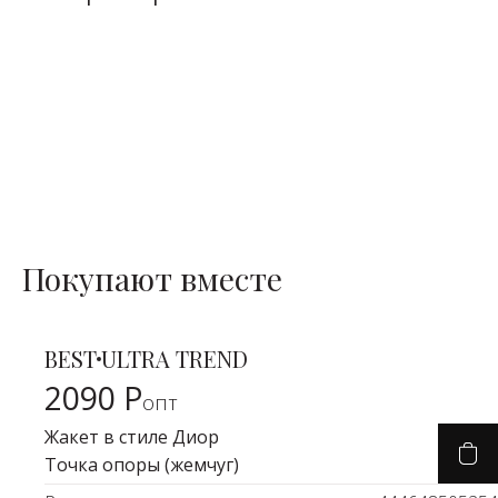
Покупают вместе
PREMIUM
SALE
Платье-футляр
Дерзкий тренд
BEST
ULTRA TREND
Карточка товара
2090 Р
опт
Жакет в стиле Диор
Точка опоры (жемчуг)