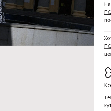
Не
ПО
по
Хо
ПО
це
Ко
Те
ку