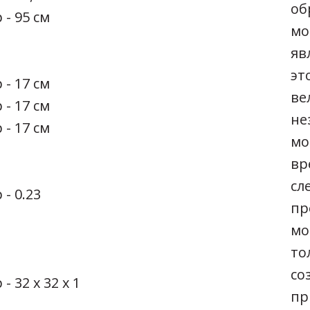
об
 - 95 см
мо
яв
эт
 - 17 см
ве
 - 17 см
не
 - 17 см
мо
вр
сл
 - 0.23
пр
мо
то
со
- 32 х 32 х 1
пр