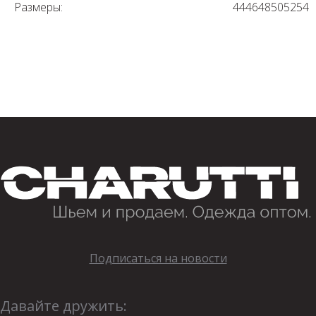
Размеры:
44
46
48
50
52
54
Подписаться на новости
Давайте дружить: