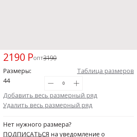
Новинки а
+31
Скоро в п
2190 Р
3190
опт
Размеры:
Таблица размеров
44
Добавить весь размерный ряд
Удалить весь размерный ряд
Нет нужного размера?
ПОДПИСАТЬСЯ
на уведомление о