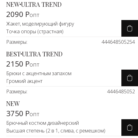
NEW
ULTRA TREND
2090 Р
опт
Жакет, моделирующий фигуру
Точка опоры (страстная)
Размеры:
44
46
48
50
52
54
BEST
ULTRA TREND
2150 Р
опт
Брюки с акцентным запахом
Громкий акцент
Размеры:
44
46
48
50
52
NEW
3750 Р
опт
Брючный костюм дизайнерский
Высшая степень (2 в 1, слива, с ремешком)