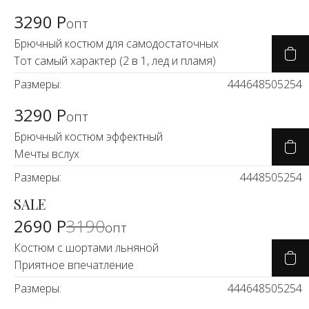
3290 Р
опт
Брючный костюм для самодостаточных
Тот самый характер (2 в 1, лед и пламя)
Размеры:
44
46
48
50
52
54
3290 Р
опт
Брючный костюм эффектный
Мечты вслух
Размеры:
44
48
50
52
54
SALE
-14%
2690 Р
3190
опт
Костюм с шортами льняной
Приятное впечатление
Размеры:
44
46
48
50
52
54