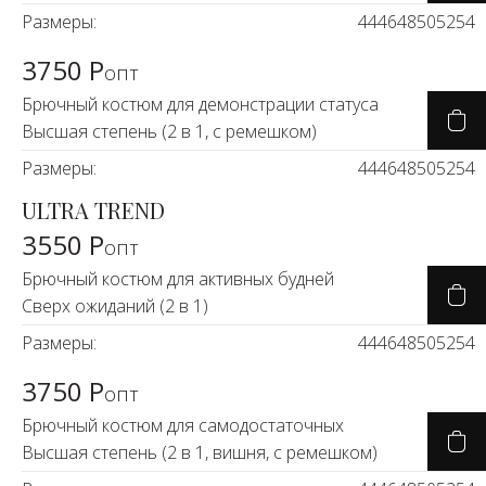
Размеры:
44
46
48
50
52
54
3750 Р
опт
Брючный костюм для демонстрации статуса
Высшая степень (2 в 1, с ремешком)
Размеры:
44
46
48
50
52
54
ULTRA TREND
3550 Р
опт
Брючный костюм для активных будней
Сверх ожиданий (2 в 1)
Размеры:
44
46
48
50
52
54
3750 Р
опт
Брючный костюм для самодостаточных
Высшая степень (2 в 1, вишня, с ремешком)