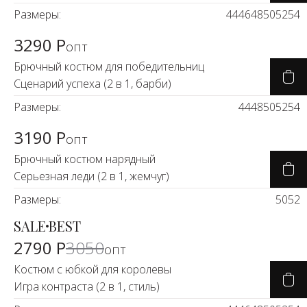
Размеры:
44
46
48
50
52
54
3290 Р
опт
Брючный костюм для победительниц
Сценарий успеха (2 в 1, барби)
Размеры:
44
48
50
52
54
3190 Р
опт
Брючный костюм нарядный
Серьезная леди (2 в 1, жемчуг)
Размеры:
50
52
SALE
BEST
-9%
2790 Р
3050
опт
Костюм с юбкой для королевы
Игра контраста (2 в 1, стиль)