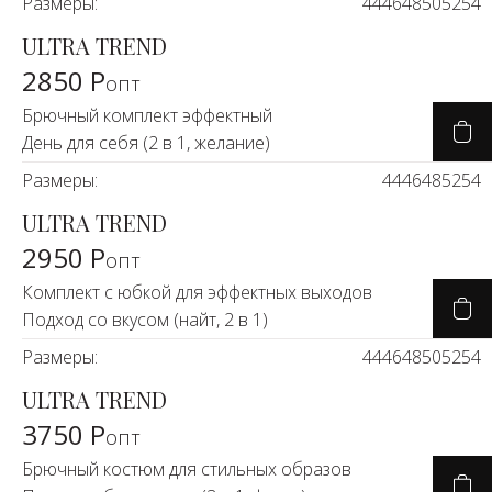
Размеры:
44
46
48
50
52
54
ULTRA TREND
2850 Р
опт
Брючный комплект эффектный
День для себя (2 в 1, желание)
Размеры:
44
46
48
52
54
ULTRA TREND
2950 Р
опт
Комплект с юбкой для эффектных выходов
Подход со вкусом (найт, 2 в 1)
Размеры:
44
46
48
50
52
54
ULTRA TREND
3750 Р
опт
Брючный костюм для стильных образов