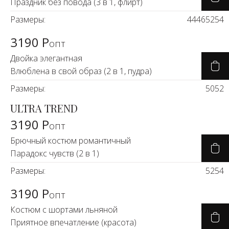
Праздник без повода (3 в 1, флирт)
Размеры:
44
46
52
54
3190 Р
опт
Двойка элегантная
Влюблена в свой образ (2 в 1, пудра)
Размеры:
50
52
ULTRA TREND
3190 Р
опт
Брючный костюм романтичный
Парадокс чувств (2 в 1)
Размеры:
52
54
3190 Р
опт
Костюм с шортами льняной
Приятное впечатление (красота)