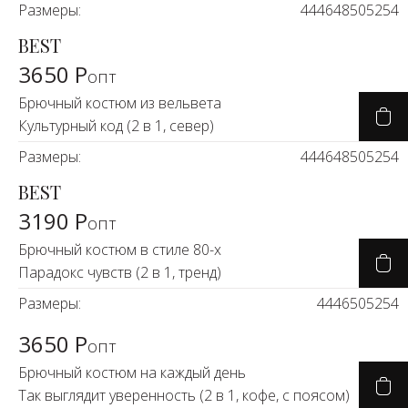
Новинки а
Размеры:
44
46
48
50
52
54
+31
BEST
3650 Р
Скоро в п
опт
Брючный костюм из вельвета
Культурный код (2 в 1, север)
Размеры:
44
46
48
50
52
54
BEST
3190 Р
опт
Брючный костюм в стиле 80-х
Парадокс чувств (2 в 1, тренд)
Размеры:
44
46
50
52
54
3650 Р
опт
Брючный костюм на каждый день
Так выглядит уверенность (2 в 1, кофе, с поясом)