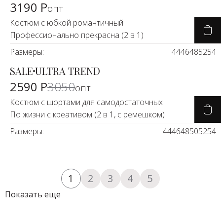
3190 Р
опт
Костюм с юбкой романтичный
Профессионально прекрасна (2 в 1)
Размеры:
44
46
48
52
54
SALE
ULTRA TREND
-15%
2590 Р
3050
опт
Костюм с шортами для самодостаточных
По жизни с креативом (2 в 1, с ремешком)
Размеры:
44
46
48
50
52
54
1
2
3
4
5
Показать еще