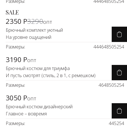
Размеры:
44
46
48
50
52
54
SALE
-29%
2350 Р
3290
опт
Брючный комплект уютный
На уровне ощущений
Размеры:
44
46
48
50
52
54
3190 Р
опт
Брючный костюм для триумфа
И пусть смотрят (стиль, 2 в 1, с ремешком)
Размеры:
46
48
50
52
54
3050 Р
опт
Брючный костюм дизайнерский
Главное – вовремя
Размеры:
44
52
54