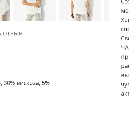
Со
мо
Хе
сп
ь отзыв
Св
ЧА
пр
ра
вы
, 30% вискоза, 5%
чу
ак