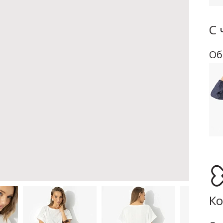
С 
Об
Ко