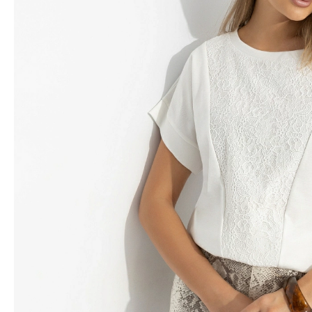
Водолазки
Рубашки
Джемперы
Сарафаны
Джинсы
Свитшоты
Жакеты
Топы
Жилеты
Туники
Кардиганы
Футболки
Костюмы & Двойки
Худи
Юбки