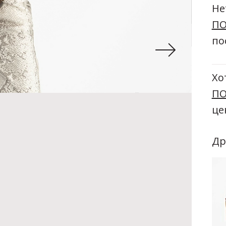
Не
ПО
по
Хо
ПО
це
Др