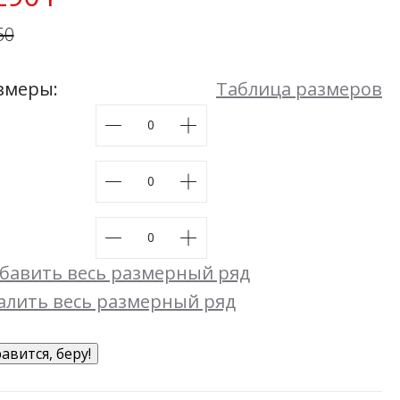
Мой момент
50
48
50
52
54
Размеры:
44
46
48
50
52
54
змеры:
Таблица размеров
бавить весь размерный ряд
алить весь размерный ряд
авится, беру!