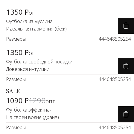
1350 Р
опт
Футболка из муслина
Идеальная гармония (беж)
Размеры:
44
46
48
50
52
54
1350 Р
опт
Футболка свободной посадки
Доверься интуиции
Размеры:
44
46
48
50
52
54
SALE
-14%
1090 Р
1290
опт
Футболка эффектная
На своей волне (драйв)
Размеры:
44
46
48
50
52
54