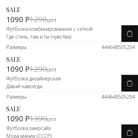
SALE
-14%
1090 Р
1290
опт
Футболка комбинированное с сеткой
Где стиль, там и ты (чувства)
Размеры:
44
46
48
50
52
54
SALE
-14%
1090 Р
1290
опт
Футболка дизайнерская
Давай навсегда
Размеры:
44
46
48
50
52
54
SALE
-21%
1090 Р
1390
опт
Футболка оверсайз
Мода-мания (СССР)