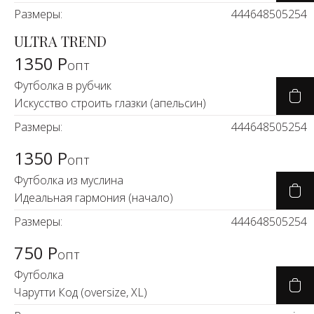
Размеры:
44
46
48
50
52
54
ULTRA TREND
1350 Р
опт
Футболка в рубчик
Искусство строить глазки (апельсин)
Размеры:
44
46
48
50
52
54
1350 Р
опт
Футболка из муслина
Идеальная гармония (начало)
Размеры:
44
46
48
50
52
54
750 Р
опт
Футболка
Чарутти Код (oversize, XL)