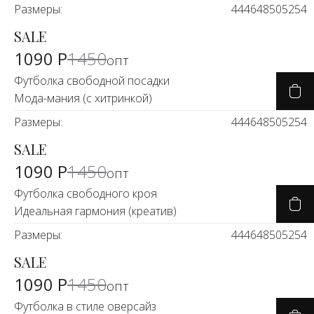
Размеры:
44
46
48
50
52
54
SALE
-23%
1090 Р
1450
опт
Футболка свободной посадки
Мода-мания (с хитринкой)
Размеры:
44
46
48
50
52
54
SALE
-23%
1090 Р
1450
опт
Футболка свободного кроя
Идеальная гармония (креатив)
Размеры:
44
46
48
50
52
54
SALE
-23%
1090 Р
1450
опт
Футболка в стиле оверсайз