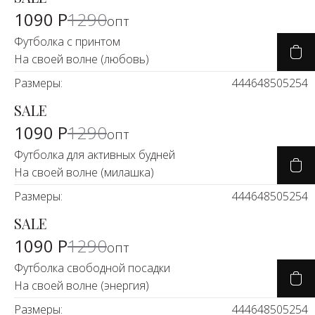
-14%
1090 Р
1290
опт
Футболка с принтом
На своей волне (любовь)
Размеры:
44
46
48
50
52
54
SALE
-14%
1090 Р
1290
опт
Футболка для активных будней
На своей волне (милашка)
Размеры:
44
46
48
50
52
54
SALE
-14%
1090 Р
1290
опт
Футболка свободной посадки
На своей волне (энергия)
Размеры:
44
46
48
50
52
54