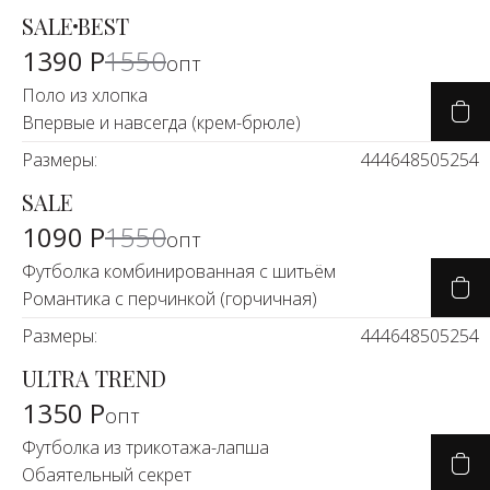
Новинки а
SALE
BEST
-10%
+31
1390 Р
1550
опт
Скоро в п
Поло из хлопка
Впервые и навсегда (крем-брюле)
Размеры:
44
46
48
50
52
54
SALE
-29%
1090 Р
1550
опт
Футболка комбинированная с шитьём
Романтика с перчинкой (горчичная)
Размеры:
44
46
48
50
52
54
ULTRA TREND
1350 Р
опт
Футболка из трикотажа-лапша
Обаятельный секрет