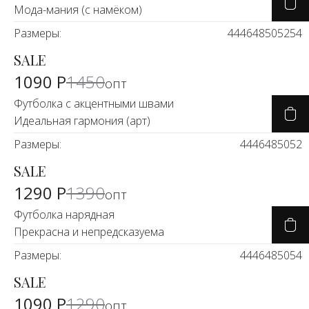
Мода-мания (с намёком)
Размеры:
44
46
48
50
52
54
SALE
-23%
1090 Р
1450
опт
Футболка с акцентными швами
Идеальная гармония (арт)
Размеры:
44
46
48
50
52
SALE
-8%
1290 Р
1390
опт
Футболка нарядная
Прекрасна и непредсказуема
Размеры:
44
46
48
50
54
SALE
-14%
1090 Р
1290
опт