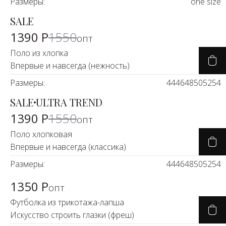
Размеры:
one size
SALE
-10%
1390 Р
1550
опт
Поло из хлопка
Впервые и навсегда (нежность)
Размеры:
44
46
48
50
52
54
SALE
ULTRA TREND
-10%
1390 Р
1550
опт
Поло хлопковая
Впервые и навсегда (классика)
Размеры:
44
46
48
50
52
54
1350 Р
опт
Футболка из трикотажа-лапша
Искусство строить глазки (фреш)