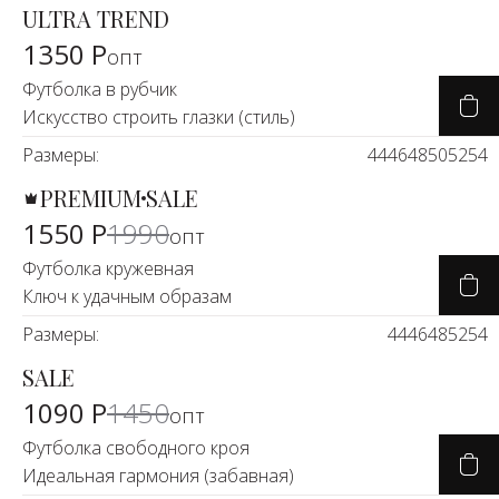
ULTRA TREND
1350 Р
опт
Футболка в рубчик
Искусство строить глазки (стиль)
Размеры:
44
46
48
50
52
54
PREMIUM
SALE
-23%
1550 Р
1990
опт
Футболка кружевная
Ключ к удачным образам
Размеры:
44
46
48
52
54
SALE
-23%
1090 Р
1450
опт
Футболка свободного кроя
Идеальная гармония (забавная)