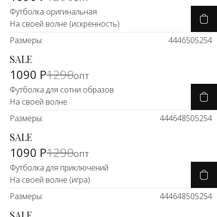
Футболка оригинальная
На своей волне (искренность)
Размеры:
44
46
50
52
54
SALE
-14%
1090 Р
1290
опт
Футболка для сотни образов
На своей волне
Размеры:
44
46
48
50
52
54
SALE
-14%
1090 Р
1290
опт
Футболка для приключений
На своей волне (игра)
Размеры:
44
46
48
50
52
54
SALE