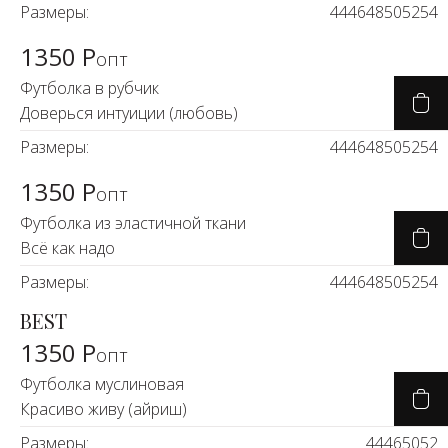
Размеры:
44
46
48
50
52
54
1350 Р
опт
Футболка в рубчик
Доверься интуиции (любовь)
Размеры:
44
46
48
50
52
54
1350 Р
опт
Футболка из эластичной ткани
Всё как надо
Размеры:
44
46
48
50
52
54
BEST
1350 Р
опт
Футболка муслиновая
Красиво живу (айриш)
Размеры:
44
46
50
52