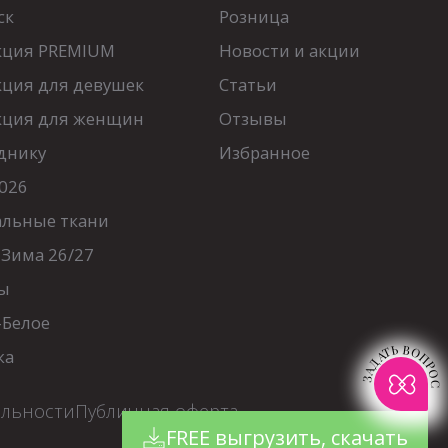
ск
Розница
кция PREMIUM
Новости и акции
кция для девушек
Статьи
кция для женщин
Отзывы
днику
Избранное
026
альные ткани
-Зима 26/27
ы
-Белое
ЗАДАТЬ ВОПРОС
жа
альности
Публичная оферта
FREE выгрузить, скачать