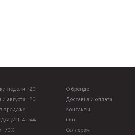
Мой момент
48
50
52
54
Размеры:
44
46
48
50
52
54
ки недели +20
О бренде
и августа +20
Доставка и оплата
в продаже
Контакты
ДАЦИЯ: 42-44
Опт
и -70%
Селлерам