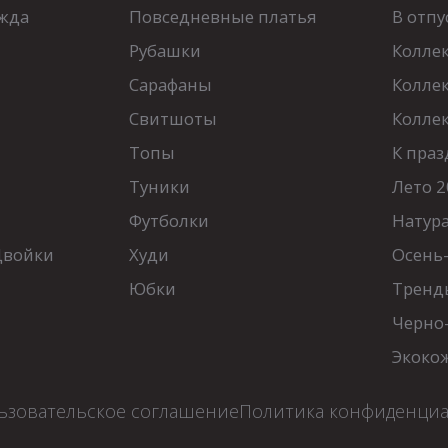
жда
Повседневные платья
В отпу
Рубашки
Колле
Сарафаны
Колле
Свитшоты
Колле
Топы
К праз
Туники
Лето 2
Футболки
Натур
Двойки
Худи
Осень
Юбки
Тренд
Черно
Экоко
ьзовательское соглашение
Политика конфиденци