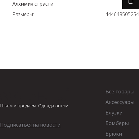
Алхимия страсти
Водолазки
Рубашки
Размеры:
44
46
48
50
52
54
Джемперы
Сарафаны
Джинсы
Свитшоты
Жакеты
Топы
Жилеты
Туники
Кардиганы
Футболки
Костюмы & Двойки
Худи
Все товары
Аксессуары
Юбки
Блузки
Бомберы
Подписаться на новости
Брюки