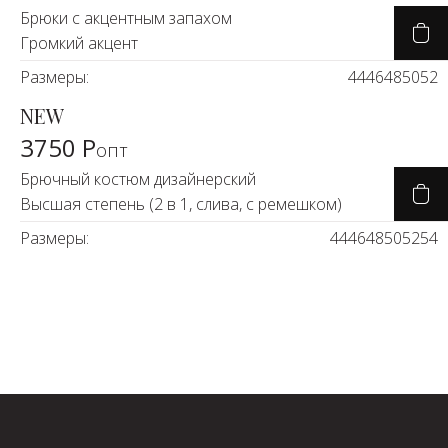
Новинки а
Брюки с акцентным запахом
+31
Громкий акцент
Скоро в п
Размеры:
44
46
48
50
52
NEW
3750 Р
опт
Брючный костюм дизайнерский
Высшая степень (2 в 1, слива, с ремешком)
Размеры:
44
46
48
50
52
54