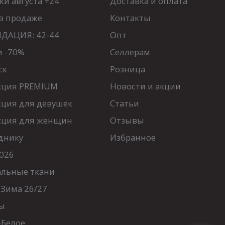
и августа +24
Доставка и оплата
в продаже
Контакты
ДАЦИЯ: 42-44
Опт
и -70%
Селлерам
ск
Розница
кция PREMIUM
Новости и акции
кция для девушек
Статьи
кция для женщин
Отзывы
днику
Избранное
026
альные ткани
-Зима 26/27
ы
-Белое