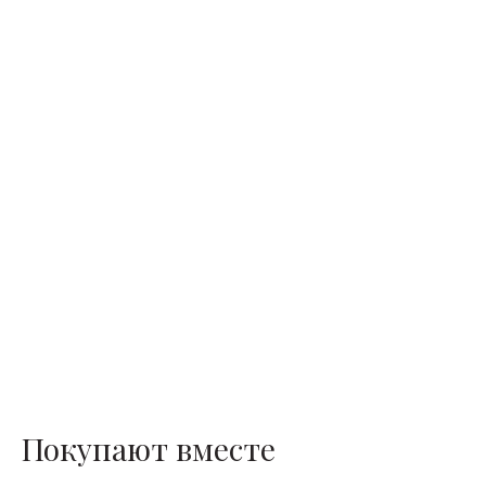
Водолазки
Рубашки
Джемперы
Сарафаны
Джинсы
Свитшоты
Жакеты
Топы
Жилеты
Туники
Кардиганы
Футболки
Костюмы & Двойки
Худи
Юбки
Покупают вместе
Ремешок