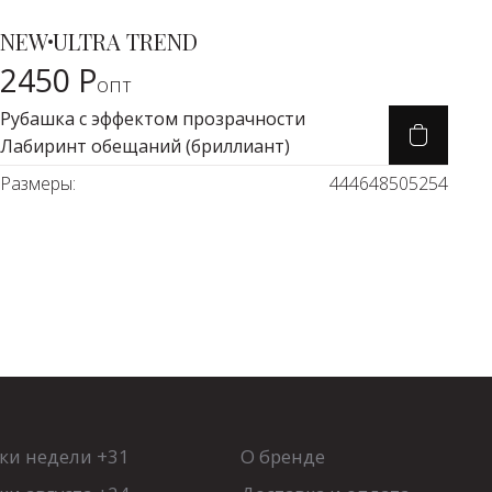
0 Р
NEW
ULTRA TREND
Карточка товара
2450 Р
опт
Рубашка с эффектом прозрачности
Лабиринт обещаний (бриллиант)
Размеры:
44
46
48
50
52
54
ки недели +31
О бренде