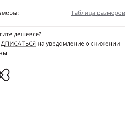
Мой момент
змеры:
Таблица размеров
48
50
52
54
Размеры:
44
46
48
50
52
54
тите дешевле?
ДПИСАТЬСЯ
на уведомление о снижении
ны