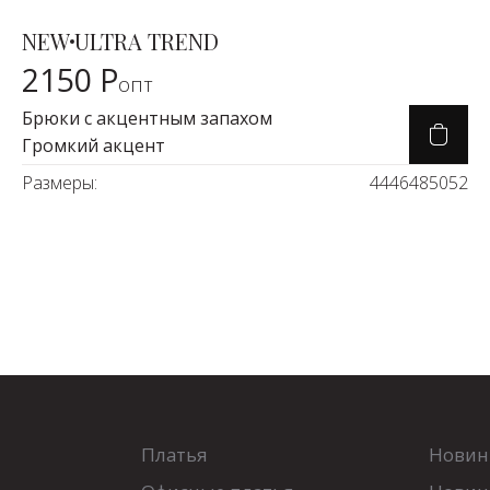
NEW
ULTRA TREND
Карточка товара
2150 Р
опт
Брюки с акцентным запахом
Громкий акцент
Размеры:
44
46
48
50
52
Платья
Новин