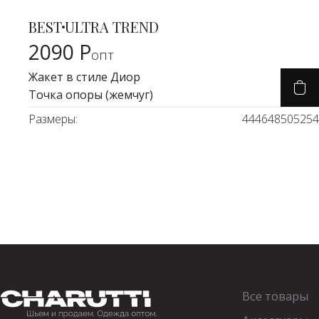
Красная рептилия
BEST
ULTRA TREND
Карточка товара
2090 Р
опт
Жакет в стиле Диор
Точка опоры (жемчуг)
Размеры:
44
46
48
50
52
54
Все товары