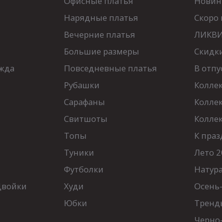
Офисные платья
Новинк
Нарядные платья
Скоро 
Вечерние платья
ЛИКВИ
Большие размеры
Скидк
жда
Повседневные платья
В отпу
Рубашки
Колле
Сарафаны
Колле
Свитшоты
Колле
Топы
К праз
Туники
Лето 2
Футболки
Натур
Двойки
Худи
Осень
Юбки
Тренд
Черно