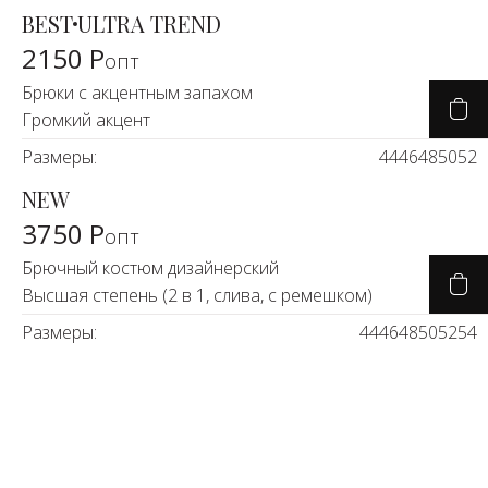
BEST
ULTRA TREND
2150 Р
опт
Брюки с акцентным запахом
Громкий акцент
Размеры:
44
46
48
50
52
NEW
3750 Р
опт
Брючный костюм дизайнерский
Высшая степень (2 в 1, слива, с ремешком)
Размеры:
44
46
48
50
52
54