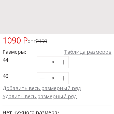
Новинки а
+31
Скоро в п
1090 Р
2150
опт
Размеры:
Таблица размеров
44
46
Добавить весь размерный ряд
Удалить весь размерный ряд
Нет нужного размера?