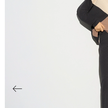
Водолазки
Рубашки
Джемперы
Сарафаны
Джинсы
Свитшоты
Жакеты
Топы
Жилеты
Туники
Кардиганы
Футболки
Костюмы & Двойки
Худи
Юбки