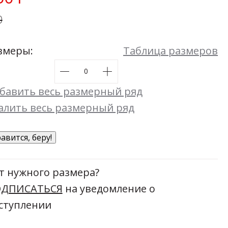
Мой момент
0
48
50
52
54
Размеры:
44
46
48
50
52
54
змеры:
Таблица размеров
бавить весь размерный ряд
алить весь размерный ряд
авится, беру!
т нужного размера?
ДПИСАТЬСЯ
на уведомление о
ступлении