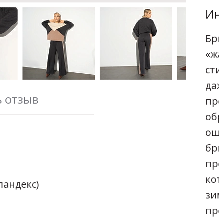
Ин
Бр
«ж
ст
да
ь отзыв
пр
об
ощ
бр
пр
ко
пандекс)
зи
пр