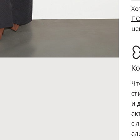
Хо
ПО
це
Ко
Чт
ст
и 
ак
с 
ал