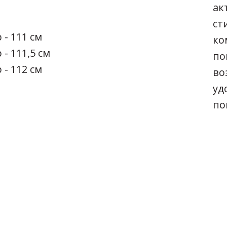
ак
ст
 - 111 см
ко
 - 111,5 см
по
 - 112 см
во
уд
по