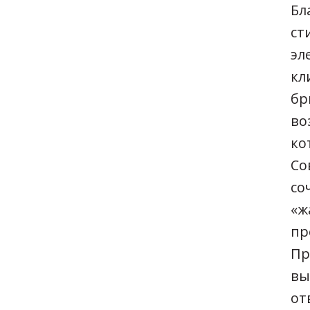
Бл
ст
эл
кл
бр
во
ко
Со
со
«ж
пр
Пр
вы
от