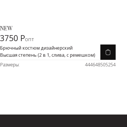
750 Р
NEW
Карточка товара
3750 Р
опт
Брючный костюм дизайнерский
Высшая степень (2 в 1, слива, с ремешком)
Размеры:
44
46
48
50
52
54