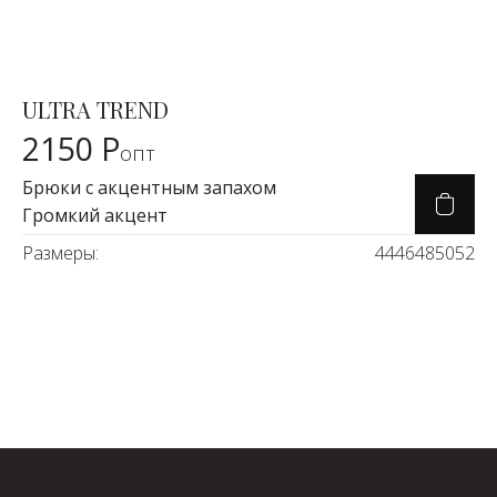
ULTRA TREND
Карточка товара
2150 Р
опт
Брюки с акцентным запахом
Громкий акцент
Размеры:
44
46
48
50
52