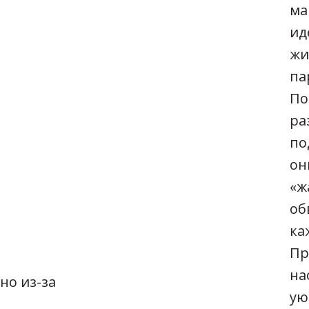
ма
ид
жи
па
По
ра
по
он
«ж
об
ка
Пр
на
но из-за
ую