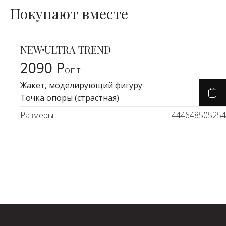
Покупают вместе
SALE
Брюки
Попала в цель
NEW
ULTRA TREND
Карточка товара
2090 Р
опт
Жакет, моделирующий фигуру
Точка опоры (страстная)
Размеры:
44
46
48
50
52
54