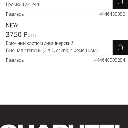
Громкий акцент
Размеры:
44
46
48
50
52
NEW
3750 Р
опт
Брючный костюм дизайнерский
Высшая степень (2 в 1, слива, с ремешком)
Размеры:
44
46
48
50
52
54