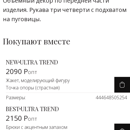
Объемный декор по передней части
изделия. Рукава три четверти с подхватом
на пуговицы.
Покупают вместе
NEW
ULTRA TREND
2090 Р
опт
Жакет, моделирующий фигуру
Точка опоры (страстная)
Размеры:
44
46
48
50
52
54
BEST
ULTRA TREND
2150 Р
опт
Брюки с акцентным запахом