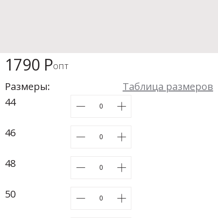
Новинки а
+31
Скоро в п
1790 Р
опт
Размеры:
Таблица размеров
44
46
48
50