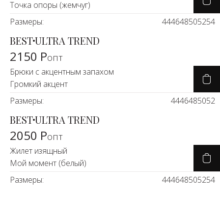
Точка опоры (жемчуг)
Размеры:
44
46
48
50
52
54
BEST
ULTRA TREND
2150 Р
опт
Брюки с акцентным запахом
Громкий акцент
Размеры:
44
46
48
50
52
BEST
ULTRA TREND
2050 Р
опт
Жилет изящный
Мой момент (белый)
Размеры:
44
46
48
50
52
54