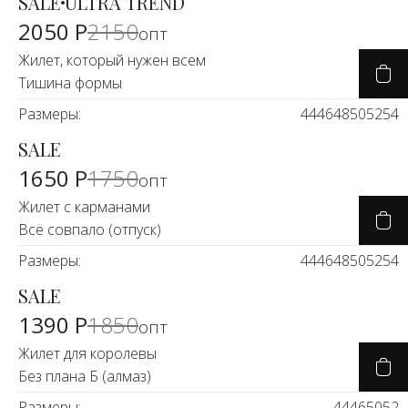
SALE
ULTRA TREND
-5%
2050 Р
2150
опт
Жилет, который нужен всем
Тишина формы
Размеры:
44
46
48
50
52
54
SALE
-6%
1650 Р
1750
опт
Жилет с карманами
Всё совпало (отпуск)
Размеры:
44
46
48
50
52
54
SALE
-24%
1390 Р
1850
опт
Жилет для королевы
Без плана Б (алмаз)
Размеры:
44
46
50
52