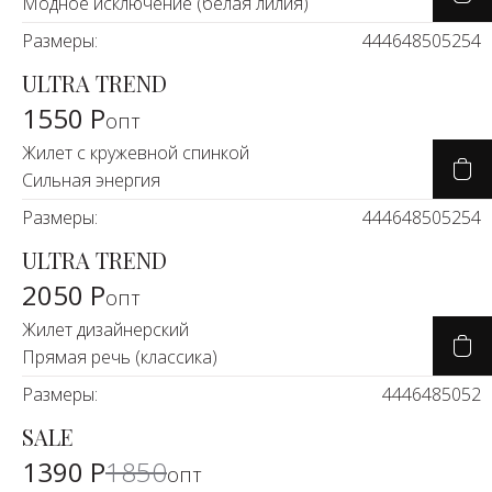
Новинки а
Модное исключение (белая лилия)
+31
Размеры:
44
46
48
50
52
54
ULTRA TREND
Скоро в п
1550 Р
опт
Жилет с кружевной спинкой
Сильная энергия
Размеры:
44
46
48
50
52
54
ULTRA TREND
2050 Р
опт
Жилет дизайнерский
Прямая речь (классика)
Размеры:
44
46
48
50
52
SALE
-24%
1390 Р
1850
опт