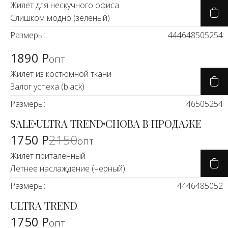
Жилет для нескучного офиса
Слишком модно (зелёный)
Размеры:
44
46
48
50
52
54
1890 Р
опт
Жилет из костюмной ткани
Залог успеха (black)
Размеры:
46
50
52
54
SALE
ULTRA TREND
СНОВА В ПРОДАЖЕ
-18%
1750 Р
2150
опт
Жилет приталенный
Летнее наслаждение (черный)
Размеры:
44
46
48
50
52
ULTRA TREND
1750 Р
опт