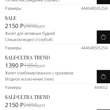
Летнее наслаждение (баланс)
Размеры:
44
46
48
50
52
54
SALE
-21%
2150 Р
2690
опт
Жилет для активных будней
Слишком модно (голубой)
Размеры:
44
46
48
50
52
54
SALE
ULTRA TREND
-24%
1390 Р
1850
опт
Жилет комбинированное с кружевом
Модное исключение (new)
Размеры:
44
46
52
SALE
ULTRA TREND
-21%
2150 Р
2690
опт