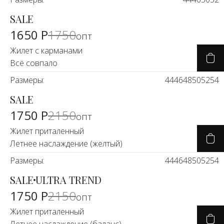
SALE
-6%
1650 Р
1750
опт
Жилет с карманами
Всё совпало
Размеры:
44
46
48
50
52
54
SALE
-18%
1750 Р
2150
опт
Жилет приталенный
Летнее наслаждение (желтый)
Размеры:
44
46
48
50
52
54
SALE
ULTRA TREND
-18%
1750 Р
2150
опт
Жилет приталенный