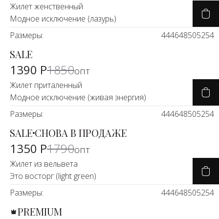
Жилет женственный
Модное исключение (лазурь)
Размеры:
44
46
48
50
52
54
SALE
-24%
1390 Р
1850
опт
Жилет приталенный
Модное исключение (живая энергия)
Размеры:
44
46
48
50
52
54
SALE
СНОВА В ПРОДАЖЕ
-25%
1350 Р
1790
опт
Жилет из вельвета
Это восторг (light green)
Размеры:
44
46
48
50
52
54
PREMIUM