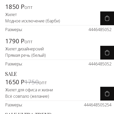
1850 Р
опт
Жилет
Модное исключение (барби)
Размеры:
44
46
48
50
52
1790 Р
опт
Жилет дизайнерский
Прямая речь (белый)
Размеры:
44
46
48
50
52
SALE
-6%
1650 Р
1750
опт
Жилет для офиса и жизни
Всё совпало (желание)
Размеры:
44
46
48
50
52
54