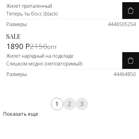
Жилет приталенный
Теперь ты босс (black)
Размеры:
44
46
50
52
54
SALE
-11%
1890 Р
2150
опт
Жилет нарядный на подкладе
Слишком модно (неповторимый)
Размеры:
44
46
48
50
1
2
3
Показать еще