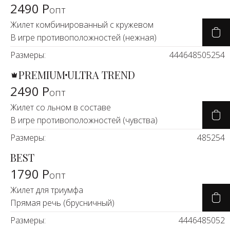
2490 Р
опт
Жилет комбинированный с кружевом
В игре противоположностей (нежная)
Размеры:
44
46
48
50
52
54
PREMIUM
ULTRA TREND
2490 Р
опт
Жилет со льном в составе
В игре противоположностей (чувства)
Размеры:
48
52
54
BEST
1790 Р
опт
Жилет для триумфа
Прямая речь (брусничный)
Размеры:
44
46
48
50
52