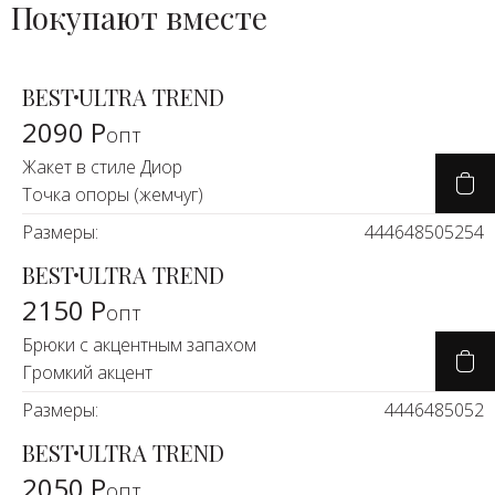
Покупают вместе
BEST
ULTRA TREND
2090 Р
опт
Жакет в стиле Диор
Точка опоры (жемчуг)
Размеры:
44
46
48
50
52
54
BEST
ULTRA TREND
2150 Р
опт
Брюки с акцентным запахом
Громкий акцент
Размеры:
44
46
48
50
52
BEST
ULTRA TREND
2050 Р
опт