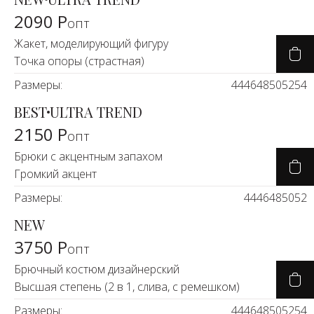
2090 Р
опт
Жакет, моделирующий фигуру
Точка опоры (страстная)
Размеры:
44
46
48
50
52
54
BEST
ULTRA TREND
2150 Р
опт
Брюки с акцентным запахом
Громкий акцент
Размеры:
44
46
48
50
52
NEW
3750 Р
опт
Брючный костюм дизайнерский
Высшая степень (2 в 1, слива, с ремешком)
Размеры:
44
46
48
50
52
54