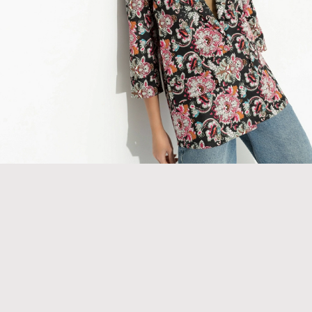
опт
Натураль
Водолазки
платья
Брюки для эффекта «вау»
ткани
К себе нежно (гармония)
Джемперы
Рубашки
Размеры:
44
46
48
50
52
54
Осень-Зим
Джинсы
Сарафаны
BEST
ULTRA TREND
Тренды
Жакеты
Свитшоты
2050 Р
опт
Черно-Бе
Жилеты
Топы
Жилет изящный
Мой момент (белый)
Экокожа
Кардиганы
Туники
Размеры:
44
46
48
50
52
54
ЛИКВИДАЦ
Костюмы
Футболки
BEST
ULTRA TREND
44
& Двойки
2050 Р
Худи
опт
Скидки -7
Жилет на миллион
Юбки
Мой момент
Новинки н
Размеры:
44
46
48
50
52
54
+20