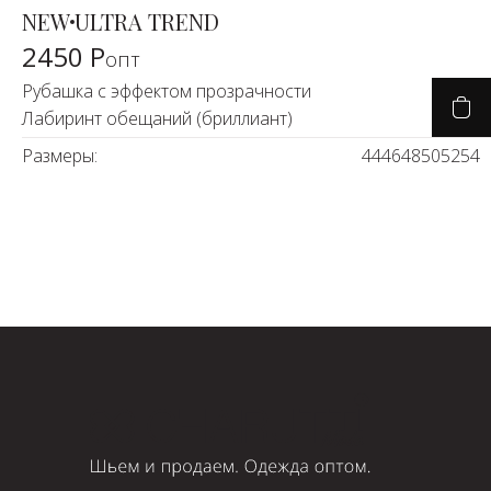
NEW
ULTRA TREND
2450 Р
опт
Рубашка с эффектом прозрачности
Лабиринт обещаний (бриллиант)
Размеры:
44
46
48
50
52
54