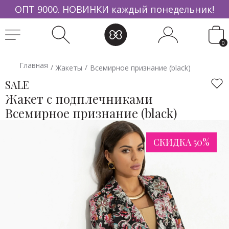
ОПТ 9000. НОВИНКИ каждый понедельник!
0
Главная
/
/
Жакеты
Всемирное признание (black)
Все
Платья
В отпуск
2090
90
1690
3350
2250
2850
1550
1890
3190
2090
2050
2250
2790
2250
2250
2150
2690
2250
2090
1690
2190
1990
1550
1550
1390
2150
2450
1690
2590
2790
2090
2090
1550
1690
2090
1550
550
2790
2150
опт
190
1090
1790
1750
4550
3050
2490
1890
1750
1550
2890
1790
3050
1890
1750
3050
Ре
К
омен
Дуем
-30%
-10%
-10%
-50%
-14%
-16%
-53%
-13%
-12%
-12%
-13%
-9%
-9%
-9%
-6%
-6%
опт
опт
опт
опт
опт
опт
опт
опт
опт
опт
опт
опт
опт
опт
опт
опт
опт
опт
опт
опт
опт
опт
опт
опт
оп
SALE
Платье
товары
для вас
Большие
Р
Р
Р
Р
Р
Р
Р
Р
Р
Р
Р
Р
Р
Р
Р
Р
Р
Р
Р
Р
Р
Р
Р
Р
Р
Р
Р
Р
Р
Р
Р
Р
Р
Р
Р
Р
Р
Р
Р
Коллекция
Жакет с подплечниками
со
размеры
Аксессуары
Всемирное признание (black)
Жакет в
Ремешок
Блуза,
Бомбер
Брюки для
Ветровка
Водолазка с
Джемпер с
Джинсы
Жакет в
Жилет
Парка
Костюм с
Платье на
Платье на
Платье на
Платье,
Платье на
Платье из
Рубашка
Сарафан
Свитшот
Топ для
Туника,
Поло из
Худи из
Юбка из
Блуза,
Рубашка
Костюм с
Жакет из
Жакет в
Топ для
Рубашка
Жакет в
Водолазка с
Платье с
Костюм с
Брюки с
вставкой
Коллекция
стиле
тонкий
освежающая
для особых
эффекта
хлопковая
анималистичны
шерстью
дизайнерские
стиле
изящный
на
юбкой
запах
запах
запах
вытягивающее
запах
100%
базовая
женственный
для дома
свиданий
которая
хлопка
мягкой
100%
освежающая
из
юбкой
органзы
стиле
свиданий
базовая
стиле
анималистичны
завышенной
юбкой
акцентным
Вечерние
из шитья
BEST
ULTRA TREND
Блузки
девушек
Диор
Гламурный
образ
случаев
«вау»
Поцелуй
принтом
Свежее
New York
Диор
Мой
кулиске
для
Элегантный
Элегантный
Зажигающее
силуэт
Элегантный
хлопка
Невероятно
Мягкий шик
Примерь
Сила
вытягивает
Впервые
ткани
хлопка
образ
вискозы
для
Вершина
Диор
Сила
Невероятно
Диор
принтом
линией
для
запахом
Хрупкая
платья
СКИДКА 50%
2090 Р
опт
Точка
Твой личный
Роскошное
К себе
ветра
Фирменное
прочтение
(light blue)
Точка
момент
Дело
королевы
стиль
стиль
прикосновение
Модный ход
стиль
По пути
хороша
(стиль)
свободу
ночи
силуэт
и навсегда
Стильный
Для
Твой личный
В мою
королевы
восхищения
Точка
ночи
хороша
Точка
Фирменное
талии
королевы
Громкий
сила
one
Коллекция
Бомберы
Нарядные
Размеры:
опоры
тренд
решение
нежно
(беж)
приветствие
опоры
(белый)
вкуса
Игра
(счастье)
(счастье)
(яркая,
(счастье)
к счастью
(белая new)
(роман)
Легко
(крем-
Олимп
красивой
тренд
пользу
Игра
опоры
(роман)
(белая new)
опоры
приветствие
Идеальная
Игра
акцент
size
Жакет в стиле Диор
Размеры:
Размеры:
Размеры:
Размеры:
Размеры:
Размеры:
42
42
44
44
46
44
46
44
46
46
48
46
4
4
4
4
5
4
Размеры:
44
46
4
женщин
платья
(жемчуг)
(небесная)
(кристалл)
(гармония)
(crazy shock)
(жемчуг)
контраста
с ремешком)
и смело
брюле)
жизни
(небесная)
(лёгкость)
контраста
(жемчуг)
(жемчуг)
(crazy shock)
я
контраста
Брюки
Точка опоры (жемчуг)
Размеры:
Размеры:
Размеры:
Размеры:
Размеры:
Размеры:
Размеры:
Размеры:
Размеры:
Размеры:
Размеры:
Размеры:
Размеры:
44
44
44
44
44
44
46
44
46
42
46
44
44
46
46
46
46
46
46
48
46
48
44
48
46
46
4
4
4
4
4
4
5
4
5
5
5
4
4
(2 в 1,
(2 в 1,
(2 в 1,
Офисные
Размеры:
Размеры:
Размеры:
Размеры:
Размеры:
Размеры:
Размеры:
Размеры:
Размеры:
Размеры:
Размеры:
Размеры:
Размеры:
Размеры:
Размеры:
Размеры:
44
44
46
44
44
44
44
44
44
44
44
50
44
44
44
42
46
46
50
46
46
46
46
46
46
46
46
52
46
46
46
4
4
5
4
4
4
4
4
4
4
4
5
4
4
4
К праздни
Размеры:
44
46
48
50
52
54
Верхняя
стиль)
стиль)
стиль)
платья
BEST
ULTRA TREND
Лето 2026
одежда
Размеры:
Размеры:
Размеры:
44
44
44
46
46
46
4
4
4
Повседневные
2250 Р