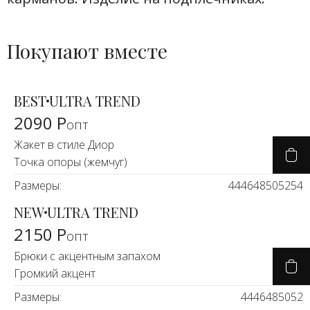
Покупают вместе
BEST
ULTRA TREND
2090 Р
опт
Жакет в стиле Диор
Точка опоры (жемчуг)
Размеры:
44
46
48
50
52
54
NEW
ULTRA TREND
2150 Р
опт
Брюки с акцентным запахом
Громкий акцент
Размеры:
44
46
48
50
52