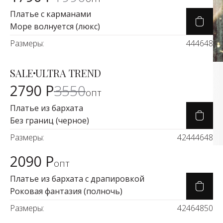
Платье с карманами
Море волнуется (люкс)
Размеры:
44
46
48
SALE
ULTRA TREND
Карточка товара
-21%
2790 Р
3550
опт
Платье из бархата
Без границ (черное)
Размеры:
42
44
46
48
2090 Р
Карточка товара
опт
Платье из бархата с драпировкой
Роковая фантазия (полночь)
Размеры:
42
46
48
50