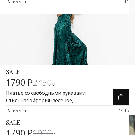
Размеры:
44
SALE
Карточка товара
-26%
1790 Р
2450
опт
Платье со свободными рукавами
Стильная эйфория (зелёное)
Размеры:
44
46
SALE
Карточка товара
-9%
1790 Р
1990
опт