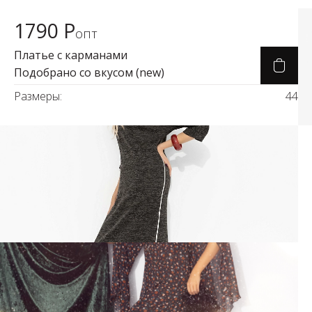
1790 Р
Карточка товара
опт
Платье с карманами
Подобрано со вкусом (new)
Размеры:
44