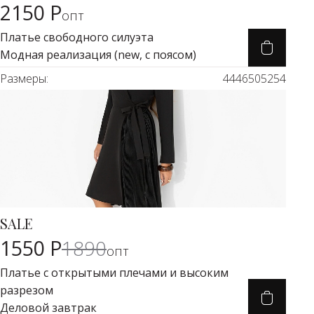
2150 Р
Карточка товара
опт
Платье свободного силуэта
Модная реализация (new, с поясом)
Размеры:
44
46
50
52
54
SALE
Карточка товара
-18%
1550 Р
1890
опт
Платье с открытыми плечами и высоким
разрезом
Деловой завтрак