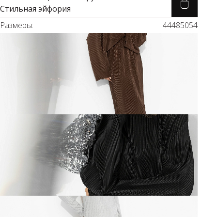
Стильная эйфория
Размеры:
44
48
50
54