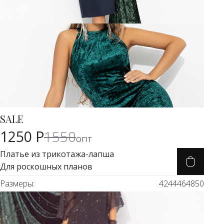
SALE
Карточка товара
-19%
1250 Р
1550
опт
Платье из трикотажа-лапша
Для роскошных планов
Размеры:
42
44
46
48
50