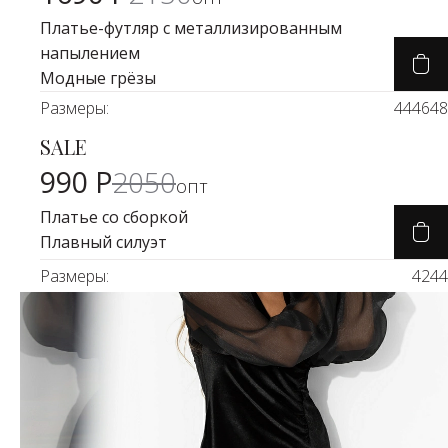
Платье-футляр с металлизированным
напылением
Модные грёзы
Размеры:
44
46
48
SALE
Карточка товара
-50%
990 Р
2050
опт
Платье со сборкой
Плавный силуэт
Размеры:
42
44