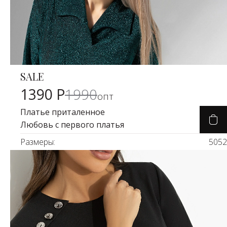
SALE
Карточка товара
-29%
1390 Р
1990
опт
Платье приталенное
Любовь с первого платья
Размеры:
50
52