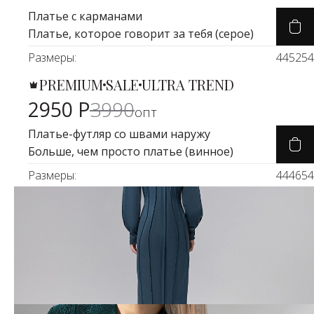
Платье с карманами
Платье, которое говорит за тебя (серое)
Размеры:
44
52
54
PREMIUM
SALE
ULTRA TREND
Карточка товара
-26%
2950 Р
3990
опт
Платье-футляр со швами наружу
Больше, чем просто платье (винное)
Размеры:
44
46
54