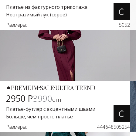
Платье из фактурного трикотажа
Неотразимый лук (серое)
Размеры:
50
52
PREMIUM
SALE
ULTRA TREND
Карточка товара
-26%
2950 Р
3990
опт
Платье-футляр с акцентными швами
Больше, чем просто платье
Размеры:
44
46
48
50
52
54