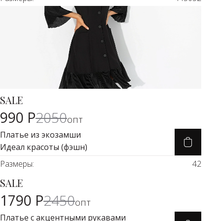
SALE
Карточка товара
-50%
990 Р
2050
опт
Платье из экозамши
Идеал красоты (фэшн)
Размеры:
42
SALE
Карточка товара
-26%
1790 Р
2450
опт
Платье с акцентными рукавами