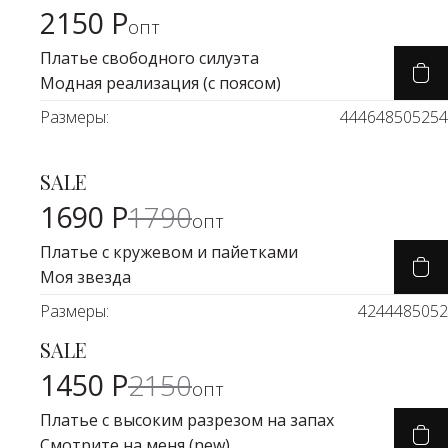
2150 Р
Карточка товара
опт
Водолазки
Рубашки
Платье свободного силуэта
Джемперы
Сарафаны
Модная реализация (с поясом)
Джинсы
Свитшоты
Размеры:
44
46
48
50
52
54
Жакеты
Топы
SALE
Карточка товара
-6%
Жилеты
Туники
1690 Р
1790
опт
Кардиганы
Футболки
Платье с кружевом и пайетками
Моя звезда
Костюмы & Двойки
Худи
Размеры:
42
44
48
50
52
Юбки
SALE
Карточка товара
-32%
1450 Р
2150
опт
Платье с высоким разрезом на запах
Смотрите на меня (new)