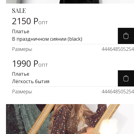
SALE
Карточка товара
%
2150 Р
опт
Платье
В праздничном сиянии (black)
Размеры:
44
46
48
50
52
54
1990 Р
Карточка товара
опт
Платье
Лёгкость бытия
Размеры:
44
46
48
50
52
54