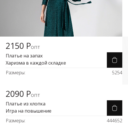
2150 Р
Карточка товара
опт
Платье на запах
Харизма в каждой складке
Размеры:
52
54
2090 Р
Карточка товара
опт
Платье из хлопка
Игра на повышение
Размеры:
44
46
52