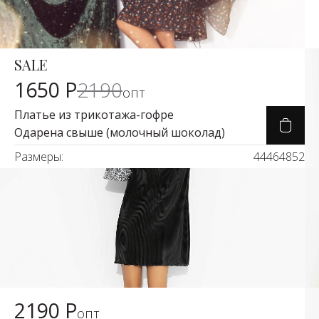
SALE
Карточка товара
-26%
1650 Р
2190
опт
Платье из трикотажа-гофре
Одарена свыше (молочный шоколад)
Размеры:
44
46
48
52
2190 Р
Карточка товара
опт