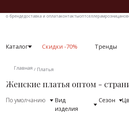
о бренде
доставка и оплата
контакты
опт
селлерам
розница
нов
Каталог
Скидки -70%
Тренды
Все товары
Платья
Ре
К
о
Главная
Платья
/
для 
Большие разме
Аксессуары
Женские платья оптом - стран
Вечерние плать
Блузки
По умолчанию
Вид
Сезон
Цв
Нарядные плат
Бомберы
изделия
Офисные плать
Брюки
Повседневные 
Верхняя одежда