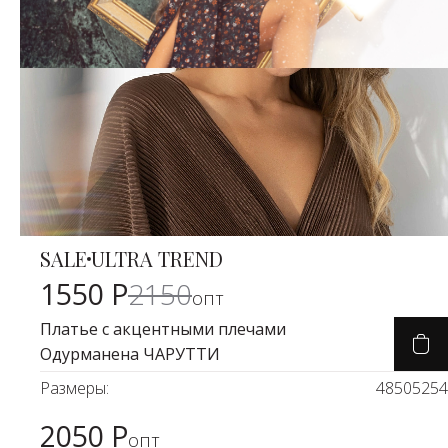
SALE
ULTRA TREND
Карточка товара
-26%
1550 Р
2150
опт
Платье с акцентными плечами
Одурманена ЧАРУТТИ
Размеры:
48
50
52
54
2050 Р
Карточка товара
опт