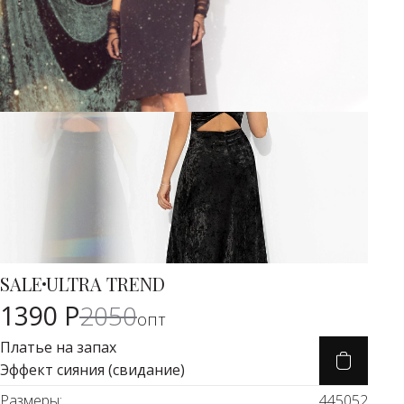
SALE
ULTRA TREND
Карточка товара
-30%
1390 Р
2050
опт
Платье на запах
Эффект сияния (свидание)
Размеры:
44
50
52