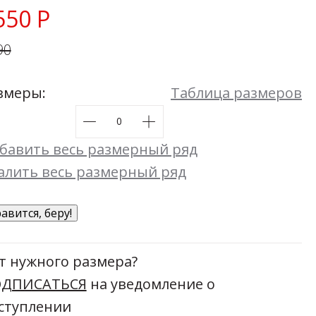
Мой момент
550 Р
48
50
52
54
Размеры:
44
46
48
50
52
54
90
змеры:
Таблица размеров
бавить весь размерный ряд
алить весь размерный ряд
авится, беру!
т нужного размера?
ДПИСАТЬСЯ
на уведомление о
ступлении