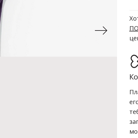
Хо
ПО
це
Ко
Пл
ег
те
за
мо