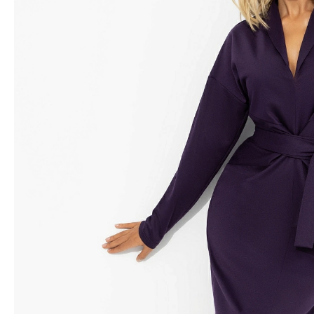
Водолазки
Рубашки
Джемперы
Сарафаны
Джинсы
Свитшоты
Жакеты
Топы
Жилеты
Туники
Кардиганы
Футболки
Костюмы & Двойки
Худи
Юбки