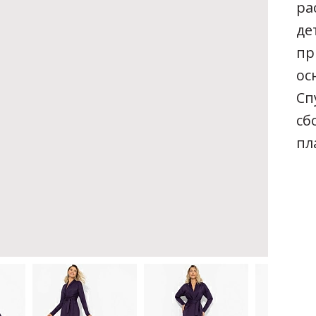
ра
де
пр
ос
Сп
сб
пл