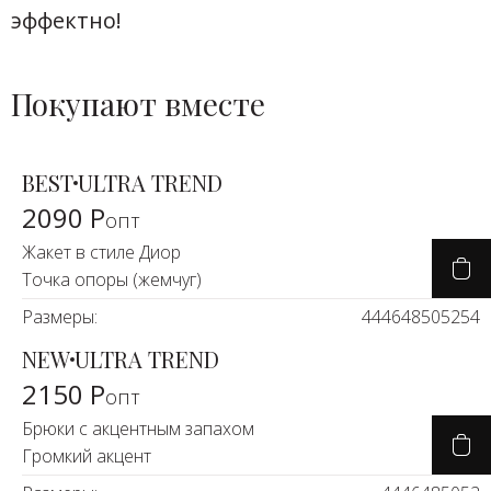
эффектно!
Покупают вместе
BEST
ULTRA TREND
2090 Р
опт
Жакет в стиле Диор
Точка опоры (жемчуг)
Размеры:
44
46
48
50
52
54
NEW
ULTRA TREND
2150 Р
опт
Брюки с акцентным запахом
Громкий акцент