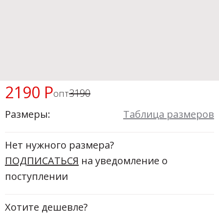
Новинки а
+20
Скоро в п
2190 Р
3190
опт
Размеры:
Таблица размеров
Нет нужного размера?
ПОДПИСАТЬСЯ
на уведомление о
поступлении
Хотите дешевле?