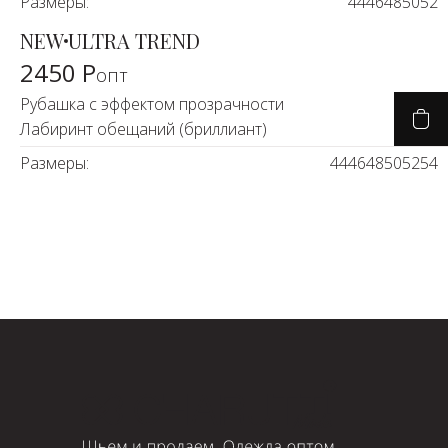
Размеры:
44
46
48
50
52
NEW
ULTRA TREND
2450 Р
опт
Рубашка с эффектом прозрачности
Лабиринт обещаний (бриллиант)
Размеры:
44
46
48
50
52
54