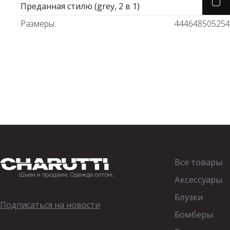
Преданная стилю (grey, 2 в 1)
Водолазки
Рубашки
Размеры:
44
46
48
50
52
54
Джемперы
Сарафаны
Джинсы
Свитшоты
Жакеты
Топы
Жилеты
Туники
Кардиганы
Футболки
Костюмы & Двойки
Худи
Все товары
Юбки
Аксессуары
Блузки
Подписаться на новости
Бомберы