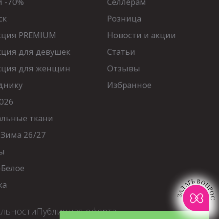
и -70%
Селлерам
ск
Розница
кция PREMIUM
Новости и акции
кция для девушек
Статьи
кция для женщин
Отзывы
днику
Избранное
026
альные ткани
-Зима 26/27
ы
-Белое
ЗАДАТЬ ВОПРОС
жа
альности
Публичная оферта