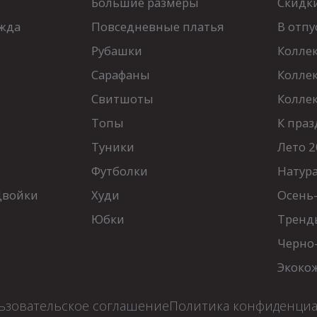
Большие размеры
Скидк
жда
Повседневные платья
В отпу
Рубашки
Колле
Сарафаны
Колле
Свитшоты
Колле
Топы
К праз
Туники
Лето 2
Футболки
Натур
Двойки
Худи
Осень
Юбки
Тренд
Черно
Экоко
ьзовательское соглашение
Политика конфиденци