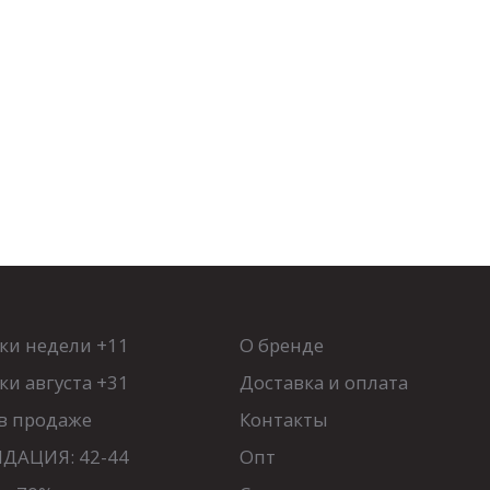
К себе нежно (гармония)
48
50
52
54
Размеры:
44
46
48
50
52
54
ки недели +11
О бренде
и августа +31
Доставка и оплата
в продаже
Контакты
ДАЦИЯ: 42-44
Опт