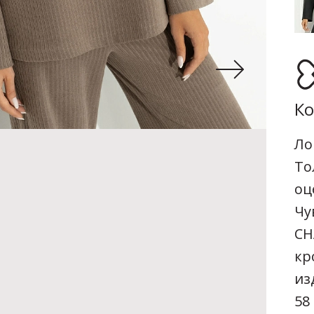
Ко
Ло
То
оц
Чу
CH
кр
из
58