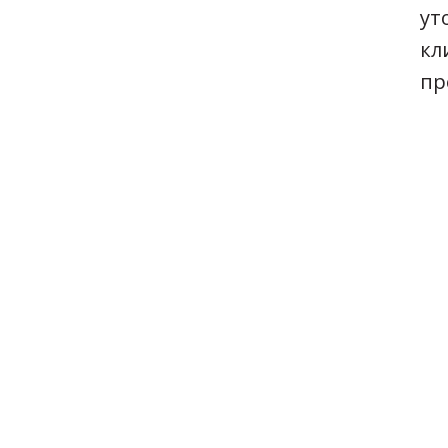
ут
кл
пр