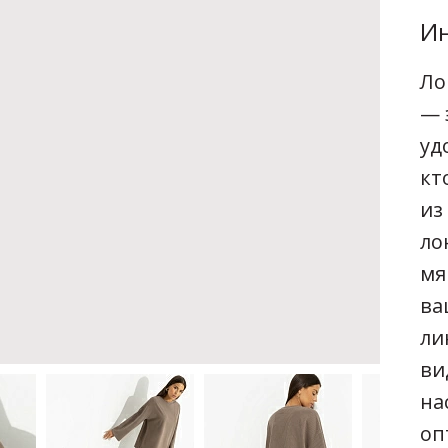
Ин
Ло
— 
уд
кт
из
ло
мя
ва
ли
ви
на
оп