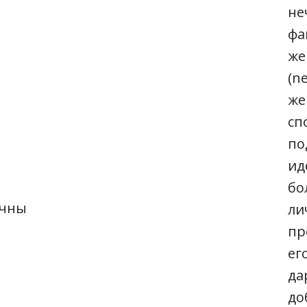
не
фа
же
(n
же
сп
по
ид
бо
ичны
ли
пр
ег
да
до