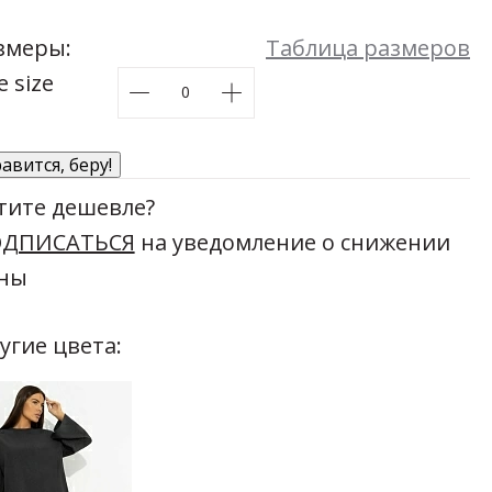
Мой момент
змеры:
Таблица размеров
48
50
52
54
Размеры:
44
46
48
50
52
54
e size
авится, беру!
тите дешевле?
ДПИСАТЬСЯ
на уведомление о снижении
ны
угие цвета: