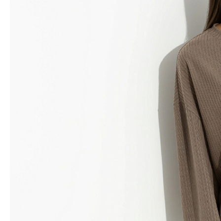
Водолазки
Рубашки
Джемперы
Сарафаны
Джинсы
Свитшоты
Жакеты
Топы
Жилеты
Туники
Кардиганы
Футболки
Костюмы & Двойки
Худи
Юбки