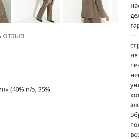
на
де
га
ь отзыв
— 
ст
не
те
не
ун
» (40% п/э, 35%
ко
эл
об
то
во