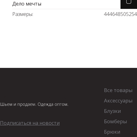
Дело мечты
Водолазки
Рубашки
Размеры:
44
46
48
50
52
54
Джемперы
Сарафаны
Джинсы
Свитшоты
Жакеты
Топы
Жилеты
Туники
Кардиганы
Футболки
Костюмы & Двойки
Худи
Все товары
Аксессуары
Юбки
Блузки
Бомберы
Подписаться на новости
Брюки