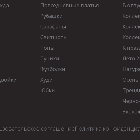
жда
Повседневные платья
В отпу
Рубашки
Колле
Сарафаны
Колле
Свитшоты
Колле
Топы
К праз
Туники
Лето 2
Футболки
Натур
Двойки
Худи
Осень
Юбки
Тренд
Черно
Экоко
ьзовательское соглашение
Политика конфиденци