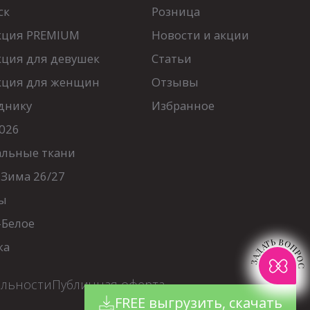
ск
Розница
кция PREMIUM
Новости и акции
кция для девушек
Статьи
кция для женщин
Отзывы
днику
Избранное
026
альные ткани
-Зима 26/27
ы
-Белое
ЗАДАТЬ ВОПРОС
жа
альности
Публичная оферта
FREE выгрузить, скачать