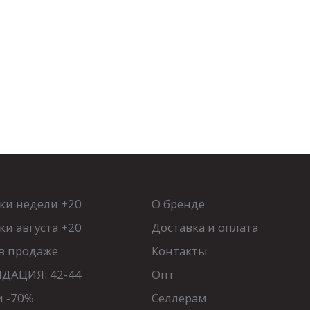
Мой момент
48
50
52
54
Размеры:
44
46
48
50
52
54
ки недели +20
О бренде
и августа +20
Доставка и оплата
в продаже
Контакты
ДАЦИЯ: 42-44
Опт
и -70%
Селлерам